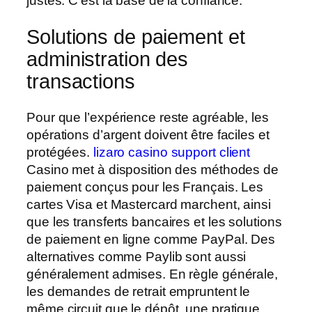
justes. C’est la base de la confiance.
Solutions de paiement et
administration des
transactions
Pour que l’expérience reste agréable, les
opérations d’argent doivent être faciles et
protégées.
lizaro casino support client
Casino met à disposition des méthodes de
paiement conçus pour les Français. Les
cartes Visa et Mastercard marchent, ainsi
que les transferts bancaires et les solutions
de paiement en ligne comme PayPal. Des
alternatives comme Paylib sont aussi
généralement admises. En règle générale,
les demandes de retrait empruntent le
même circuit que le dépôt, une pratique