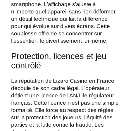
smartphone. L’affichage s’ajuste à
n’importe quel appareil sans rien déformer,
un détail technique qui fait la différence
pour qui évolue sur divers écrans. Cette
souplesse offre de se concentrer sur
l’essentiel : le divertissement lui-même.
Protection, licences et jeu
contrôlé
La réputation de Lizaro Casino en France
découle de son cadre légal. L’opérateur
détient une licence de l’ANJ, le régulateur
français. Cette licence n’est pas une simple
formalité. Elle force au respect des règles
sur la protection des joueurs, l’équité des
parties et la lutte contre la fraude. Les