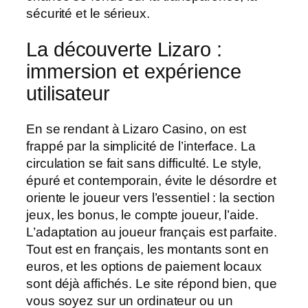
sécurité et le sérieux.
La découverte Lizaro :
immersion et expérience
utilisateur
En se rendant à Lizaro Casino, on est
frappé par la simplicité de l’interface. La
circulation se fait sans difficulté. Le style,
épuré et contemporain, évite le désordre et
oriente le joueur vers l’essentiel : la section
jeux, les bonus, le compte joueur, l’aide.
L’adaptation au joueur français est parfaite.
Tout est en français, les montants sont en
euros, et les options de paiement locaux
sont déjà affichés. Le site répond bien, que
vous soyez sur un ordinateur ou un