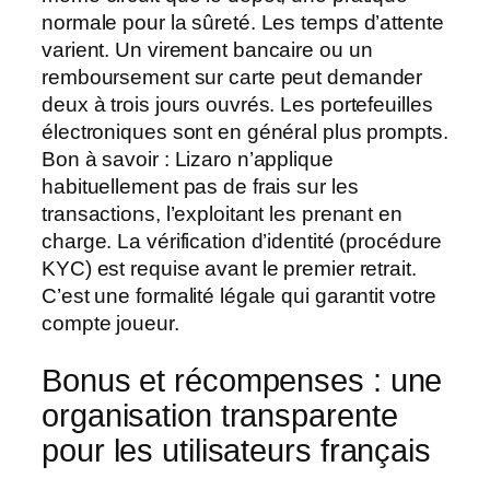
normale pour la sûreté. Les temps d’attente
varient. Un virement bancaire ou un
remboursement sur carte peut demander
deux à trois jours ouvrés. Les portefeuilles
électroniques sont en général plus prompts.
Bon à savoir : Lizaro n’applique
habituellement pas de frais sur les
transactions, l’exploitant les prenant en
charge. La vérification d’identité (procédure
KYC) est requise avant le premier retrait.
C’est une formalité légale qui garantit votre
compte joueur.
Bonus et récompenses : une
organisation transparente
pour les utilisateurs français