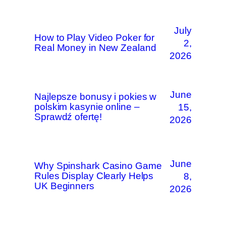
July
How to Play Video Poker for
2,
Real Money in New Zealand
2026
June
Najlepsze bonusy i pokies w
polskim kasynie online –
15,
Sprawdź ofertę!
2026
June
Why Spinshark Casino Game
Rules Display Clearly Helps
8,
UK Beginners
2026