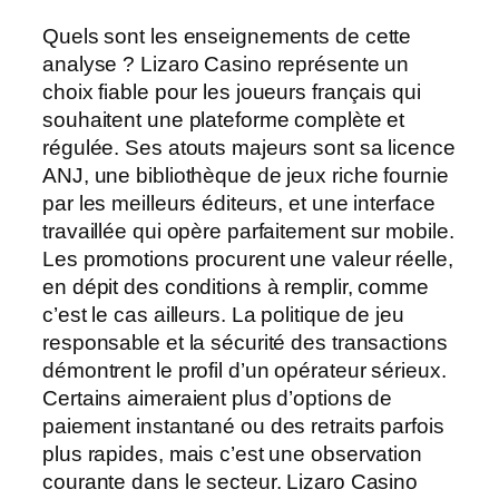
Quels sont les enseignements de cette
analyse ? Lizaro Casino représente un
choix fiable pour les joueurs français qui
souhaitent une plateforme complète et
régulée. Ses atouts majeurs sont sa licence
ANJ, une bibliothèque de jeux riche fournie
par les meilleurs éditeurs, et une interface
travaillée qui opère parfaitement sur mobile.
Les promotions procurent une valeur réelle,
en dépit des conditions à remplir, comme
c’est le cas ailleurs. La politique de jeu
responsable et la sécurité des transactions
démontrent le profil d’un opérateur sérieux.
Certains aimeraient plus d’options de
paiement instantané ou des retraits parfois
plus rapides, mais c’est une observation
courante dans le secteur. Lizaro Casino