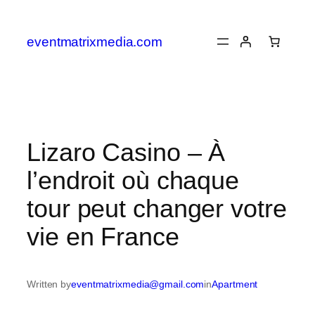
Skip
to
eventmatrixmedia.com
content
Lizaro Casino – À
l’endroit où chaque
tour peut changer votre
vie en France
Written by
eventmatrixmedia@gmail.com
in
Apartment