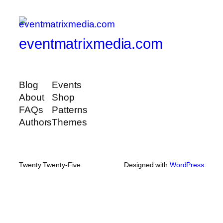
eventmatrixmedia.com
Blog
Events
About
Shop
FAQs
Patterns
Authors
Themes
Twenty Twenty-Five
Designed with
WordPress