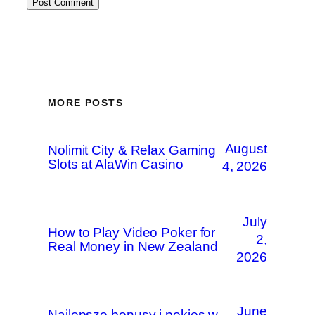
MORE POSTS
August
Nolimit City & Relax Gaming
Slots at AlaWin Casino
4, 2026
July
How to Play Video Poker for
2,
Real Money in New Zealand
2026
June
Najlepsze bonusy i pokies w