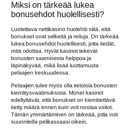
Miksi on tärkeää lukea
bonusehdot huolellisesti?
Luotettava nettikasino huolehtii siitä, että
bonukset ovat selkeitä ja reiluja. On tärkeää
lukea bonusehdot huolellisesti, jotta tiedät,
mitä odottaa. Hyvät kasinot tekevät
bonusten saamisesta helppoa ja
läpinäkyvää, mikä lisää luottamusta
pelaajien keskuudessa.
Pelaajien tulee myös olla tietoisia bonusten
kierrätysvaatimuksista. Monet kasinot
edellyttävät, että bonukset on kierrätettävä
tietty määrä ennen kuin voit nostaa voitot.
Tämän ymmärtäminen on tärkeää, jotta voit
suunnitella pelikassaasi oikein.