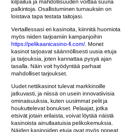
kilpailua ja mahdollisuuden voittaa suuria
palkintoja. Osallistuminen turnauksiin on
loistava tapa testata taitojasi.
Vertaillessasi eri kasinoita, kiinnitä huomiota
myös niiden tarjoamiin kampanjoihin
https://pelikaanicasino-fi.com/
. Monet
kasinot tarjoavat säännöllisesti uusia etuja
ja tarjouksia, joten kannattaa pysyä ajan
tasalla. Näin voit hyödyntää parhaat
mahdolliset tarjoukset.
Uudet nettikasinot tulevat markkinoille
jatkuvasti, ja niissä on usein innovatiivisia
ominaisuuksia, kuten uusimmat pelit ja
houkuttelevat bonukset. Pelaajat, jotka
etsivät jotain erilaista, voivat löytää näistä
kasinoista ainutlaatuisia pelikokemuksia.
Näiden kasinoiden etuja ovat myös nopeat