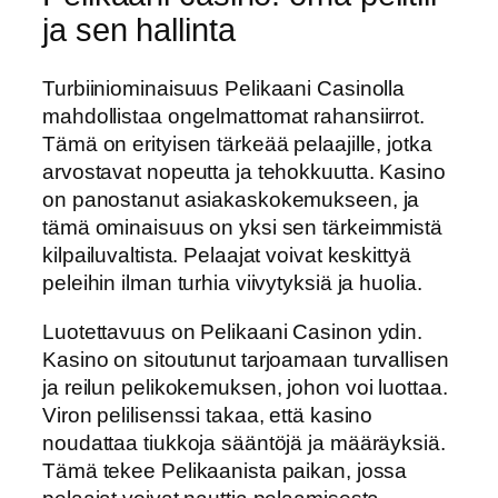
ja sen hallinta
Turbiiniominaisuus Pelikaani Casinolla
mahdollistaa ongelmattomat rahansiirrot.
Tämä on erityisen tärkeää pelaajille, jotka
arvostavat nopeutta ja tehokkuutta. Kasino
on panostanut asiakaskokemukseen, ja
tämä ominaisuus on yksi sen tärkeimmistä
kilpailuvaltista. Pelaajat voivat keskittyä
peleihin ilman turhia viivytyksiä ja huolia.
Luotettavuus on Pelikaani Casinon ydin.
Kasino on sitoutunut tarjoamaan turvallisen
ja reilun pelikokemuksen, johon voi luottaa.
Viron pelilisenssi takaa, että kasino
noudattaa tiukkoja sääntöjä ja määräyksiä.
Tämä tekee Pelikaanista paikan, jossa