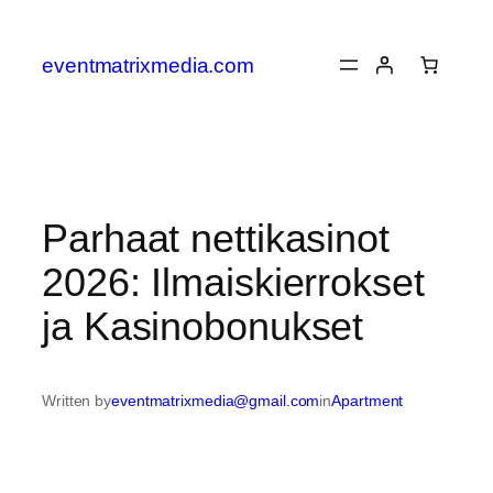
Skip
to
eventmatrixmedia.com
content
Parhaat nettikasinot
2026: Ilmaiskierrokset
ja Kasinobonukset
Written by
eventmatrixmedia@gmail.com
in
Apartment