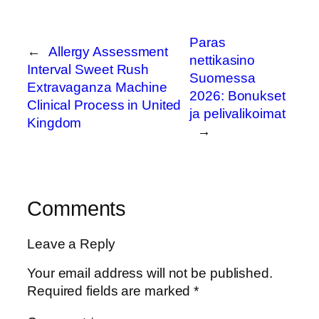
Paras
←
Allergy Assessment
nettikasino
Interval Sweet Rush
Suomessa
Extravaganza Machine
2026: Bonukset
Clinical Process in United
ja pelivalikoimat
Kingdom
→
Comments
Leave a Reply
Your email address will not be published.
Required fields are marked
*