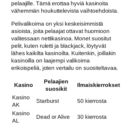
pelaajille. Tämä erottaa hyviä kasinoita
vähemmän houkuttelevista vaihtoehdoista.
Pelivalikoima on yksi keskeisimmistä
asioista, joita pelaajat ottavat huomioon
valitessaan nettikasinoa. Monet suositut
pelit, kuten ruletti ja blackjack, löytyvät
lähes kaikilta kasinoilta. Kuitenkin, joillakin
kasinoilla on laajempi valikoima
erikoispeliä, joten vertailu on suositeltavaa.
Pelaajien
Kasino
Ilmaiskierrokset
suosikit
Kasino
Starburst
50 kierrosta
AK
Kasino
Dead or Alive
30 kierrosta
AL