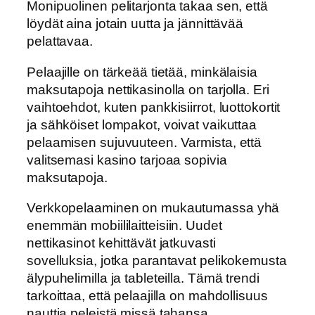
Monipuolinen pelitarjonta takaa sen, että
löydät aina jotain uutta ja jännittävää
pelattavaa.
Pelaajille on tärkeää tietää, minkälaisia
maksutapoja nettikasinolla on tarjolla. Eri
vaihtoehdot, kuten pankkisiirrot, luottokortit
ja sähköiset lompakot, voivat vaikuttaa
pelaamisen sujuvuuteen. Varmista, että
valitsemasi kasino tarjoaa sopivia
maksutapoja.
Verkkopelaaminen on mukautumassa yhä
enemmän mobiililaitteisiin. Uudet
nettikasinot kehittävät jatkuvasti
sovelluksia, jotka parantavat pelikokemusta
älypuhelimilla ja tableteilla. Tämä trendi
tarkoittaa, että pelaajilla on mahdollisuus
nauttia peleistä missä tahansa.